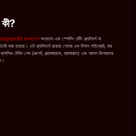
কী?
laghor88 বাংলাদেশে
অন্যতম এবং স্পোর্টস বেটিং প্ল্যাটফর্ম যা
ৈরি করা হয়েছে। এই প্ল্যাটফর্মে রয়েছে গেমের এক বিশাল লাইব্রেরি, যার
 ক্লাসিক টেবিল গেম (রুলেট, ব্ল্যাকজ্যাক, ব্যাকারাত) এবং আসল ডিলারদের
শন।