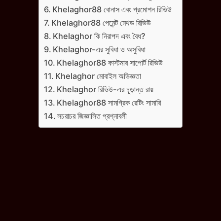
Khelaghor88 বোনাস এবং প্রমোশন রিভিউ
Khelaghor88 পেমেন্ট মেথড রিভিউ
Khelaghor কি নিরাপদ এবং বৈধ?
Khelaghor-এর সুবিধা ও অসুবিধা
Khelaghor88 কাস্টমার সাপোর্ট রিভিউ
Khelaghor মোবাইল অভিজ্ঞতা
Khelaghor রিভিউ-এর চূড়ান্ত রায়
Khelaghor88 সামগ্রিক রেটিং সামারি
সচরাচর জিজ্ঞাসিত প্রশ্নাবলী