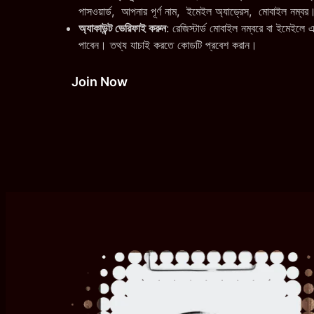
পাসওয়ার্ড,
আপনার পূর্ণ নাম,
ইমেইল অ্যাড্রেস,
মোবাইল নম্বর
অ্যাকাউন্ট ভেরিফাই করুন
: রেজিস্টার্ড মোবাইল নম্বরে বা ইমেইল
পাবেন। তথ্য যাচাই করতে কোডটি প্রবেশ করান।
Join Now