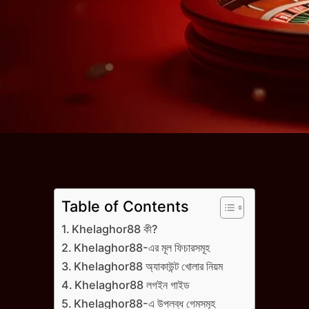
Table of Contents
Khelaghor88 কী?
Khelaghor88-এর মূল ফিচারসমূহ
Khelaghor88 অ্যাকাউন্ট খোলার নিয়ম
Khelaghor88 লগইন গাইড
Khelaghor88-এ উপলব্ধ গেমসমূহ