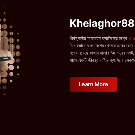
Khelaghor88 
শীর্ষস্থানীয় অনলাইন ক্যাসিনোর মধ্যে
Khe
বিশেষভাবে বাংলাদেশের খেলোয়াড়দের জন্য ত
মধ্যে রয়েছে হাজার হাজার উচ্চমানের স্লট,
সাথে একটি জীবন্ত লাইভ ক্যাসিনো সেক
Learn More